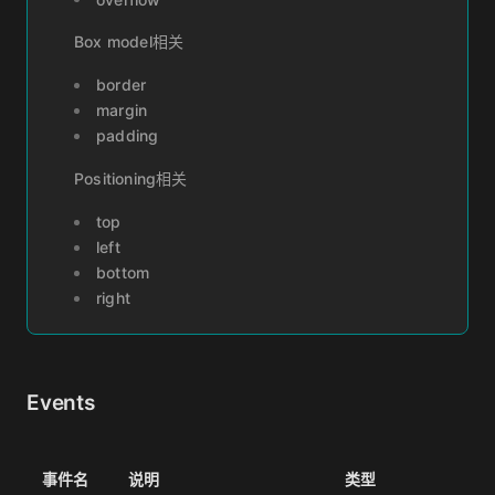
Box model相关
border
margin
padding
Positioning相关
top
left
bottom
right
Events
事件名
说明
类型