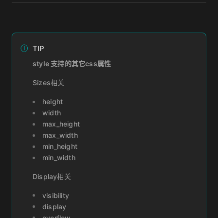
TIP
style 支持的其它css属性
Sizes相关
height
width
max_height
max_width
min_height
min_width
Display相关
visibility
display
overflow