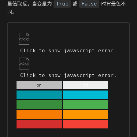
量值取反，当变量为
或
时背景色不
True
False
同。
Click to show javascript error.
Click to show javascript error.
on
off