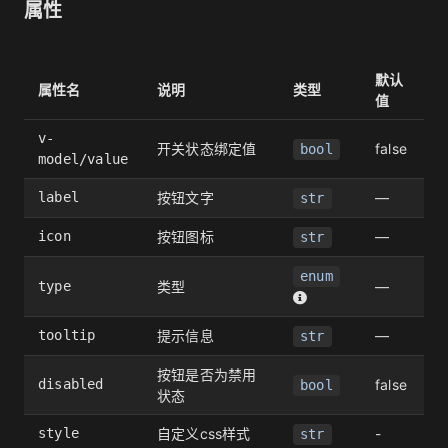
属性
默认
属性名
说明
类型
值
v-
开关状态绑定值
false
bool
model/value
label
按钮文字
—
str
icon
按钮图标
—
str
enum
type
类型
—
tooltip
提示信息
—
str
按钮是否为禁用
disabled
false
bool
状态
style
自定义css样式
-
str