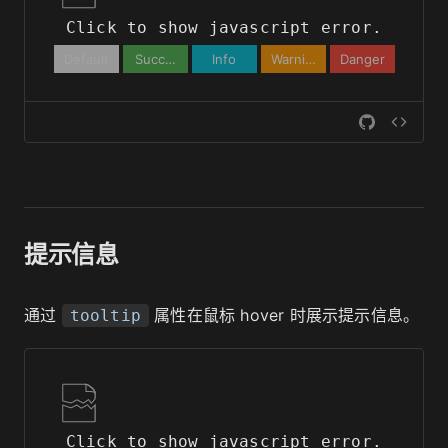
Click to show javascript error.
Default
Success
Info
Warning
Danger
提示信息
通过
属性在鼠标 hover 时展示提示信息。
tooltip
Click to show javascript error.